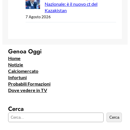
Nazionale: è il nuovo ct del
Kazakistan
7 Agosto 2026
Genoa Oggi
Home
Notizie
Calciomercato
Infortuni
Probabili Formazioni
Dove vedere in TV
Cerca
C
Cerca
e
r