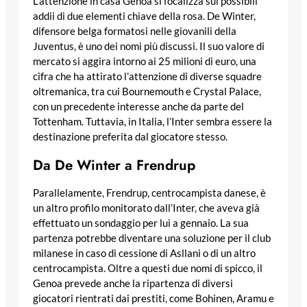
L’attenzione in casa Genoa si focalizza sui possibili
addii di due elementi chiave della rosa. De Winter,
difensore belga formatosi nelle giovanili della
Juventus, è uno dei nomi più discussi. Il suo valore di
mercato si aggira intorno ai 25 milioni di euro, una
cifra che ha attirato l’attenzione di diverse squadre
oltremanica, tra cui Bournemouth e Crystal Palace,
con un precedente interesse anche da parte del
Tottenham. Tuttavia, in Italia, l’Inter sembra essere la
destinazione preferita dal giocatore stesso.
Da De Winter a Frendrup
Parallelamente, Frendrup, centrocampista danese, è
un altro profilo monitorato dall’Inter, che aveva già
effettuato un sondaggio per lui a gennaio. La sua
partenza potrebbe diventare una soluzione per il club
milanese in caso di cessione di Asllani o di un altro
centrocampista. Oltre a questi due nomi di spicco, il
Genoa prevede anche la ripartenza di diversi
giocatori rientrati dai prestiti, come Bohinen, Aramu e