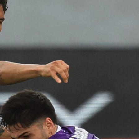
Gudmundsson può lasciare la
Fiorentina: il Genoa osserva, ritorno
possibile?
8 Agosto 2026
Genoa, tre assenti per il Trofeo
Spagnolo: De Rossi senza Havel,
Meichtry e Traorè
8 Agosto 2026