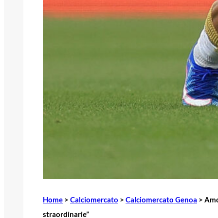
Home
>
Calciomercato
>
Calciomercato Genoa
>
Amor
straordinarie”