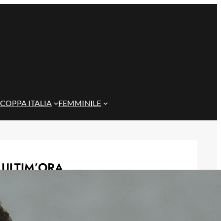
COPPA ITALIA
FEMMINILE
ULTIM’ORA
Genoa su Cheddira: duello con il
Cagliari per l’attaccante del Napoli
8 Agosto 2026