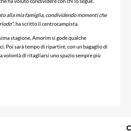
he ha voluto condividere con chi lo segue.
canto alla mia famiglia, condividendo momenti che
riodo”
, ha scritto il centrocampista.
ossima stagione, Amorim si gode qualche
ici. Poi sarà tempo di ripartire, con un bagaglio di
la volontà di ritagliarsi uno spazio sempre più
C