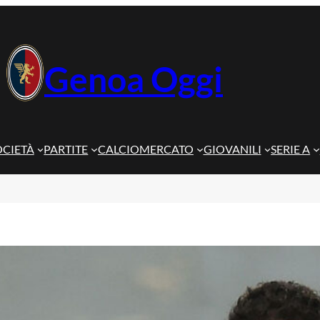
Genoa Oggi
OCIETÀ
PARTITE
CALCIOMERCATO
GIOVANILI
SERIE A