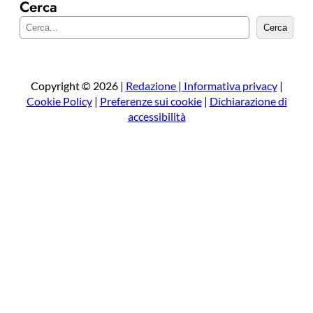
Cerca
C
Cerca
e
r
c
a
Copyright © 2026 |
Redazione
|
Informativa privacy
|
Cookie Policy
|
Preferenze sui cookie
|
Dichiarazione di
accessibilità