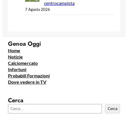
centrocampista
7 Agosto 2026
Genoa Oggi
Home
Notizie
Calciomercato
Infortuni
Probabili Formazioni
Dove vedere in TV
Cerca
C
Cerca
e
r
c