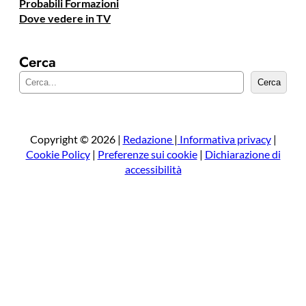
Probabili Formazioni
Dove vedere in TV
Cerca
C
Cerca
e
r
c
a
Copyright © 2026 |
Redazione
|
Informativa privacy
|
Cookie Policy
|
Preferenze sui cookie
|
Dichiarazione di
accessibilità