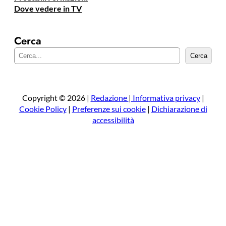
Dove vedere in TV
Cerca
C
Cerca
e
r
c
a
Copyright © 2026 |
Redazione
|
Informativa privacy
|
Cookie Policy
|
Preferenze sui cookie
|
Dichiarazione di
accessibilità