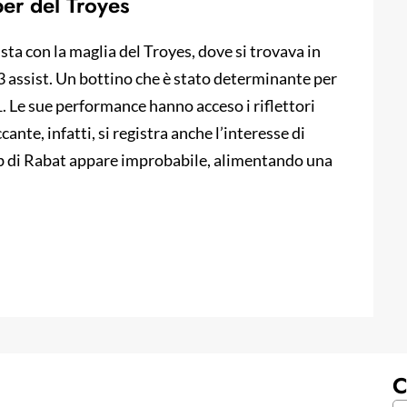
ber del Troyes
ta con la maglia del Troyes, dove si trovava in
 3 assist. Un bottino che è stato determinante per
. Le sue performance hanno acceso i riflettori
ante, infatti, si registra anche l’interesse di
ub di Rabat appare improbabile, alimentando una
C