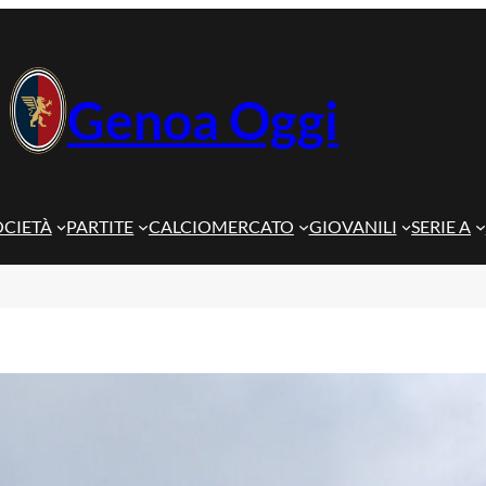
Genoa Oggi
OCIETÀ
PARTITE
CALCIOMERCATO
GIOVANILI
SERIE A