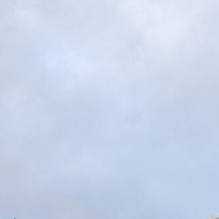
7 Agosto 2026
Il Genoa rifiuta un milione dal
Borussia Dortmund per il talento
Scaglione
7 Agosto 2026
Genoa, l’ex van ’t Schip riparte dalla
Nazionale: è il nuovo ct del
Kazakistan
7 Agosto 2026