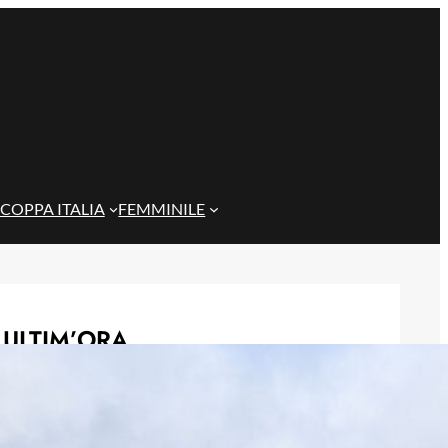
COPPA ITALIA
FEMMINILE
ULTIM’ORA
Masini verso l’addio al Genoa, il
Frosinone offre 5 milioni per il
centrocampista