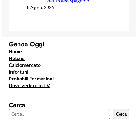
del Trofeo Spagnolo
8 Agosto 2026
Genoa Oggi
Home
Notizie
Calciomercato
Infortuni
Probabili Formazioni
Dove vedere in TV
Cerca
C
Cerca
e
r
c