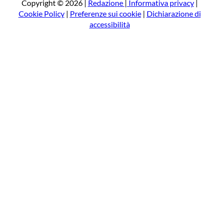
a
Copyright © 2026 |
Redazione
|
Informativa privacy
|
Cookie Policy
|
Preferenze sui cookie
|
Dichiarazione di
accessibilità