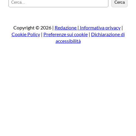
C
Cerca
e
r
c
a
Copyright © 2026 |
Redazione
|
Informativa privacy
|
Cookie Policy
|
Preferenze sui cookie
|
Dichiarazione di
accessibilità