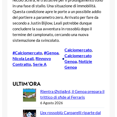
Nicolò Schira, le trattative per il prolungamento sono
in una fase di stallo. Una situazione di immobilità.
Questa condizione apre le porte a un possibile addio
del portiere a parametro zero. Arrivato per fare da
secondo a Justin Bijlow, Leali potrebbe dunque
concludere la sua avventura in rossoblù dopo il
termine del campionato, cercando una nuova
sistemazione da svincolato.
Calciomercato
, 
#Calciomercato
, 
#Genoa
, 
Calciomercato
Nicola Leali
, 
Rinnovo
•
Genoa
, 
Notizie
Contratto
, 
Serie A
Genoa
ULTIM’ORA
Rientra Østigård, il Genoa prepara il
trittico di sfide al Ferraris
6 Agosto 2026
L’ex rossoblù Carparelli riparte dal