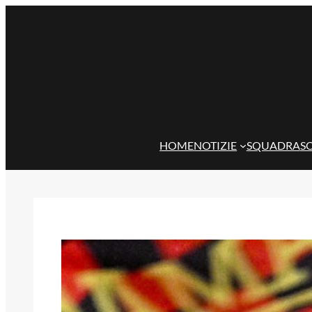
Vai
al
contenuto
HOME
NOTIZIE
SQUADRA
S