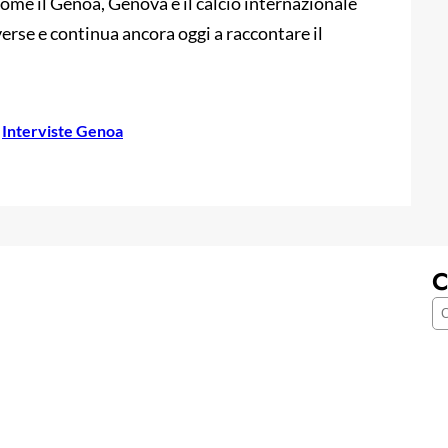
come il Genoa, Genova e il calcio internazionale
verse e continua ancora oggi a raccontare il
 
Interviste Genoa
C
C
e
r
c
a