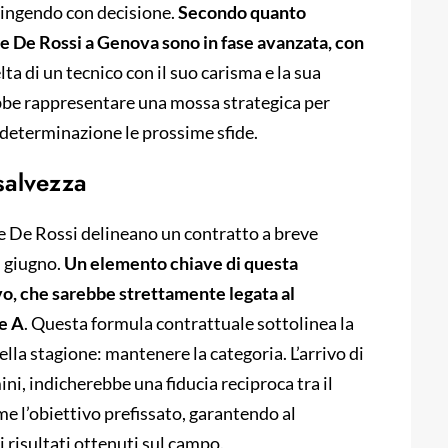
 spingendo con decisione.
Secondo quanto
are De Rossi a Genova sono in fase avanzata, con
elta di un tecnico con il suo carisma e la sua
ebbe rappresentare una mossa strategica per
determinazione le prossime sfide.
 salvezza
le De Rossi delineano un contratto a breve
i giugno.
Un elemento chiave di questa
ovo, che sarebbe strettamente legata al
ie A
. Questa formula contrattuale sottolinea la
la stagione: mantenere la categoria. L’arrivo di
ni, indicherebbe una fiducia reciproca tra il
me l’obiettivo prefissato, garantendo al
i risultati ottenuti sul campo.