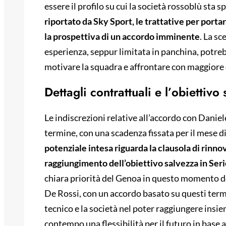
essere il profilo su cui la società rossoblù sta
riportato da Sky Sport, le trattative per port
la prospettiva di un accordo imminente
. La sc
esperienza, seppur limitata in panchina, potr
motivare la squadra e affrontare con maggiore 
Dettagli contrattuali e l’obiettivo
Le indiscrezioni relative all’accordo con Danie
termine, con una scadenza fissata per il mese d
potenziale intesa riguarda la clausola di rinn
raggiungimento dell’obiettivo salvezza in Ser
chiara priorità del Genoa in questo momento del
De Rossi, con un accordo basato su questi termi
tecnico e la società nel poter raggiungere insie
contempo una flessibilità per il futuro in base a