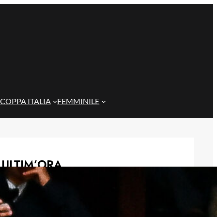
COPPA ITALIA
FEMMINILE
ULTIM’ORA
Masini verso l’addio al Genoa, il
Frosinone offre 5 milioni per il
centrocampista