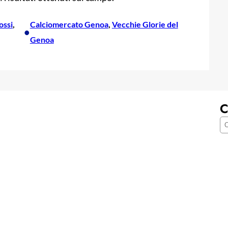
ossi
, 
Calciomercato Genoa
, 
Vecchie Glorie del
•
Genoa
C
C
e
r
c
a