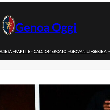
Genoa Oggi
OCIETÀ
PARTITE
CALCIOMERCATO
GIOVANILI
SERIE A