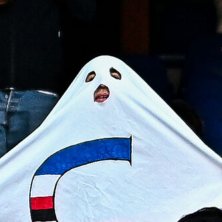
7 Agosto 2026
Il Genoa rifiuta un milione dal
Borussia Dortmund per il talento
Scaglione
7 Agosto 2026
Genoa, l’ex van ’t Schip riparte dalla
Nazionale: è il nuovo ct del
Kazakistan
7 Agosto 2026