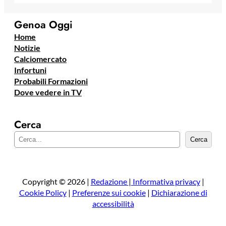
Genoa Oggi
Home
Notizie
Calciomercato
Infortuni
Probabili Formazioni
Dove vedere in TV
Cerca
C
Cerca
e
r
c
a
Copyright © 2026 |
Redazione
|
Informativa privacy
|
Cookie Policy
|
Preferenze sui cookie
|
Dichiarazione di
accessibilità