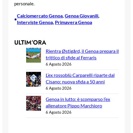
personale.
Calciomercato Genoa
, 
Genoa Giovanili
, 
•
Interviste Genoa
, 
Primavera Genoa
ULTIM’ORA
Rientra Østigård, il Genoa prepara il
trittico di sfide al Ferraris
6 Agosto 2026
L’ex rossoblù Carparelli riparte dal
Cisano: nuova sfida a 50 anni
6 Agosto 2026
Genoa in lutto: è scomparso l’ex
allenatore Pippo Marchioro
6 Agosto 2026