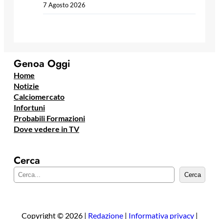
7 Agosto 2026
Genoa Oggi
Home
Notizie
Calciomercato
Infortuni
Probabili Formazioni
Dove vedere in TV
Cerca
C
Cerca
e
r
c
a
Copyright © 2026 |
Redazione
|
Informativa privacy
|