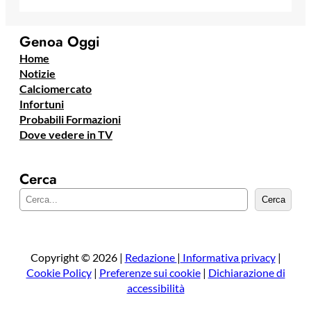
Genoa Oggi
Home
Notizie
Calciomercato
Infortuni
Probabili Formazioni
Dove vedere in TV
Cerca
C
Cerca
e
r
c
a
Copyright © 2026 |
Redazione
|
Informativa privacy
|
Cookie Policy
|
Preferenze sui cookie
|
Dichiarazione di
accessibilità