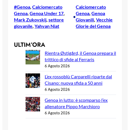
#Genoa
, 
Calciomercato
Calciomercato
Genoa
, 
Genoa Under 17
, 
Genoa
, 
Genoa
•
Mark Zukovskij
, 
settore
Giovanili
, 
Vecchie
giovanile
, 
Yahvan Niat
Glorie del Genoa
ULTIM’ORA
Rientra Østigård, il Genoa prepara il
trittico di sfide al Ferraris
6 Agosto 2026
L’ex rossoblù Carparelli riparte dal
Cisano: nuova sfida a 50 anni
6 Agosto 2026
Genoa in lutto: è scomparso l’ex
allenatore Pippo Marchioro
6 Agosto 2026