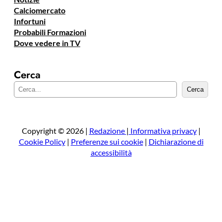
Calciomercato
Infortuni
Probabili Formazioni
Dove vedere in TV
Cerca
C
Cerca
e
r
c
a
Copyright © 2026 |
Redazione
|
Informativa privacy
|
Cookie Policy
|
Preferenze sui cookie
|
Dichiarazione di
accessibilità