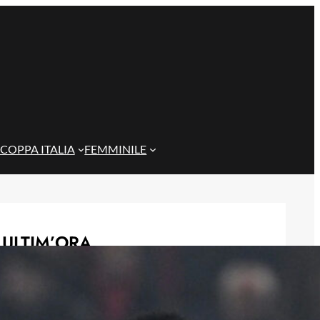
COPPA ITALIA
FEMMINILE
ULTIM’ORA
Genoa, l’ex van ’t Schip riparte dalla
Nazionale: è il nuovo ct del
Kazakistan