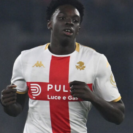
7 Agosto 2026
Corsa a tre per Piccoli, il Bologna
prova a superare il Genoa con
un’offerta definitiva
7 Agosto 2026
Sow è del Genoa, un centrocampista
da 4 milioni per De Rossi
7 Agosto 2026