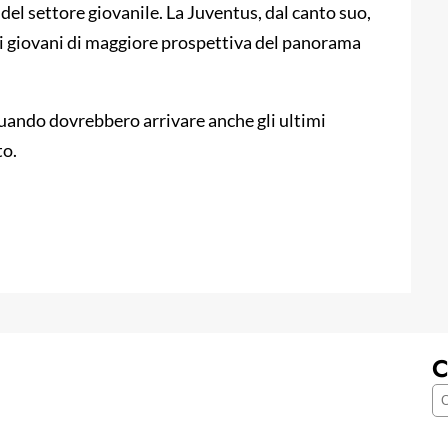
 del settore giovanile. La Juventus, dal canto suo,
 i giovani di maggiore prospettiva del panorama
quando dovrebbero arrivare anche gli ultimi
to.
C
C
e