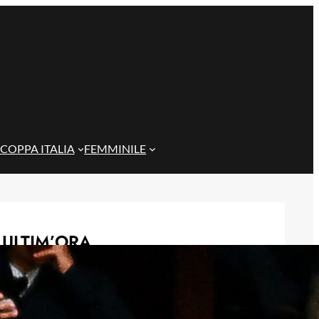
COPPA ITALIA
FEMMINILE
ULTIM’ORA
De Rossi non cerca alibi: ‘Non
eravamo brillanti per scelta, ora
testa alla Coppa Italia’