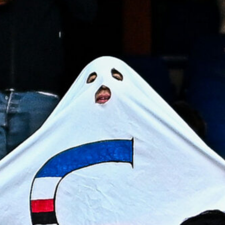
9 Agosto 2026
Coppa Italia, sarà l’Ascoli
l’avversario del Genoa: si gioca il 16
agosto
9 Agosto 2026
Genoa, guida al fantacalcio 2026/27:
Colombo la certezza, Meichtry la
sorpresa?
9 Agosto 2026