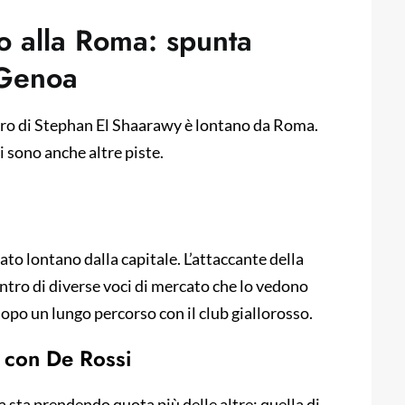
o alla Roma: spunta
l Genoa
uturo di Stephan El Shaarawy è lontano da Roma.
i sono anche altre piste.
to lontano dalla capitale. L’attaccante della
centro di diverse voci di mercato che lo vedono
opo un lungo percorso con il club giallorosso.
e con De Rossi
na sta prendendo quota più delle altre: quella di