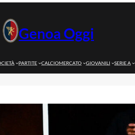
Genoa Oggi
OCIETÀ
PARTITE
CALCIOMERCATO
GIOVANILI
SERIE A