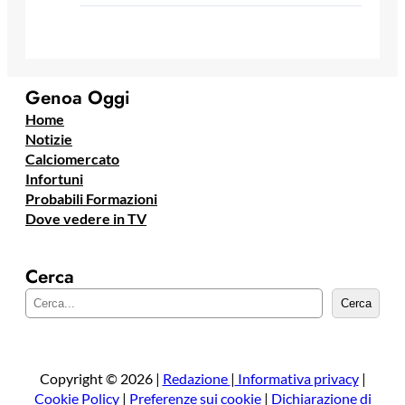
Genoa Oggi
Home
Notizie
Calciomercato
Infortuni
Probabili Formazioni
Dove vedere in TV
Cerca
C
Cerca
e
r
c
a
Copyright © 2026 |
Redazione
|
Informativa privacy
|
Cookie Policy
|
Preferenze sui cookie
|
Dichiarazione di