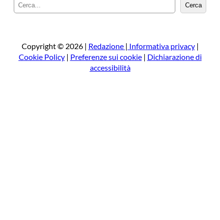
C
Cerca
e
r
c
a
Copyright © 2026 |
Redazione
|
Informativa privacy
|
Cookie Policy
|
Preferenze sui cookie
|
Dichiarazione di
accessibilità