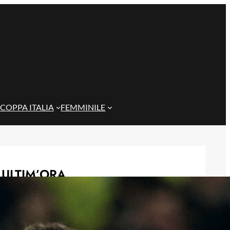
COPPA ITALIA
FEMMINILE
ULTIM’ORA
Masini verso l’addio al Genoa, il
Frosinone offre 5 milioni per il
centrocampista