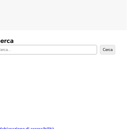
erca
Cerca
ichiarazione di accessibilità