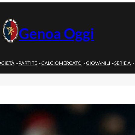
Genoa Oggi
OCIETÀ
PARTITE
CALCIOMERCATO
GIOVANILI
SERIE A