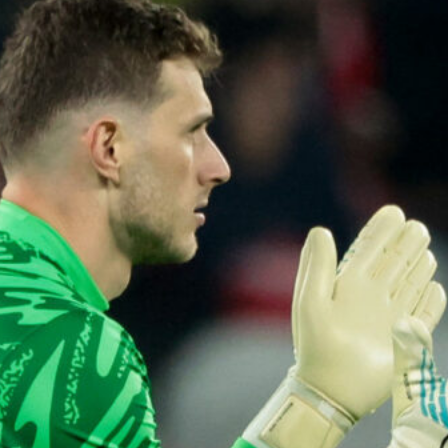
7 Agosto 2026
Il Genoa rifiuta un milione dal
Borussia Dortmund per il talento
Scaglione
7 Agosto 2026
Genoa, l’ex van ’t Schip riparte dalla
Nazionale: è il nuovo ct del
Kazakistan
7 Agosto 2026