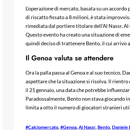
L’operazione di mercato, basata su un accordo pe
di riscatto fissato a 8 milioni, è stata improvv
rimediata dal portiere titolare dell’Al Nassr, Al-
Questo evento ha creato una situazione di emerg
quindi deciso di trattenere Bento, il cui arrivo
Il Genoa valuta se attendere
Ora la palla passa al Genoa e al suo tecnico, D
aspettare che la situazione si risolva. Il rientro
il 21 gennaio, una data che potrebbe influenzare
Paradossalmente, Bento non stava giocando in
limita a otto il numero di giocatori stranieri util
#Calciomercato
, 
#Genoa
, 
Al Nassr
, 
Bento
, 
Daniele 