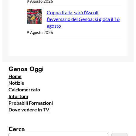
9 Agosto 2026
Coppa Italia, sarà l’Ascoli
l’avversario del Genoa: si gioca il 16
agosto
9 Agosto 2026
Genoa Oggi
Home
Notizie
Calciomercato
Infortuni
Probabili Formazioni
Dove vedere in TV
Cerca
C