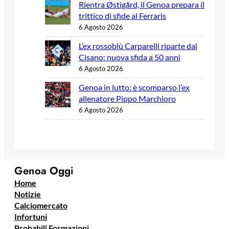
Rientra Østigård, il Genoa prepara il
trittico di sfide al Ferraris
6 Agosto 2026
L’ex rossoblù Carparelli riparte dal
Cisano: nuova sfida a 50 anni
6 Agosto 2026
Genoa in lutto: è scomparso l’ex
allenatore Pippo Marchioro
6 Agosto 2026
Genoa Oggi
Home
Notizie
Calciomercato
Infortuni
Probabili Formazioni