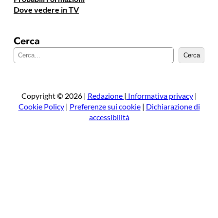
Dove vedere in TV
Cerca
C
Cerca
e
r
c
a
Copyright © 2026 |
Redazione
|
Informativa privacy
|
Cookie Policy
|
Preferenze sui cookie
|
Dichiarazione di
accessibilità