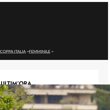
COPPA ITALIA
FEMMINILE
ULTIM’ORA
Rientra Østigård, il Genoa prepara il
trittico di sfide al Ferraris
6 Agosto 2026