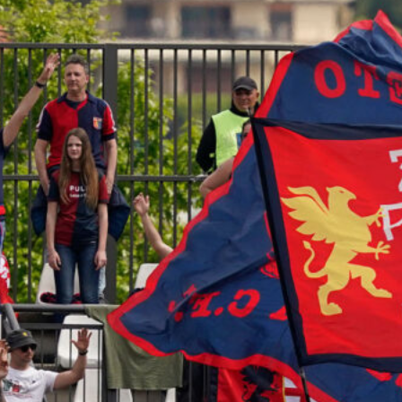
L’ex rossoblù Carparelli riparte dal
Cisano: nuova sfida a 50 anni
6 Agosto 2026
Genoa in lutto: è scomparso l’ex
allenatore Pippo Marchioro
6 Agosto 2026