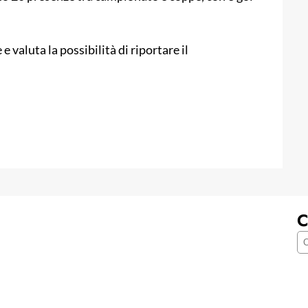
e valuta la possibilità di riportare il
C
C
e
r
c