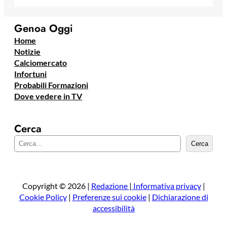
Genoa Oggi
Home
Notizie
Calciomercato
Infortuni
Probabili Formazioni
Dove vedere in TV
Cerca
C
Cerca
e
r
c
a
Copyright © 2026 |
Redazione
|
Informativa privacy
|
Cookie Policy
|
Preferenze sui cookie
|
Dichiarazione di
accessibilità