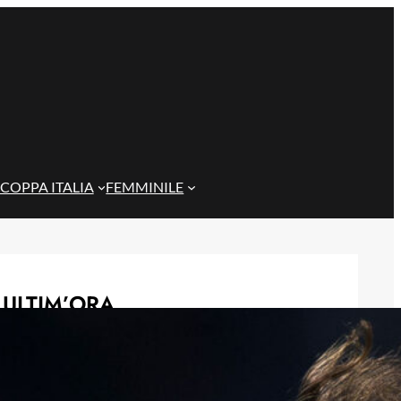
COPPA ITALIA
FEMMINILE
ULTIM’ORA
Masini verso l’addio al Genoa, il
Frosinone offre 5 milioni per il
centrocampista