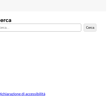
erca
Cerca
ichiarazione di accessibilità