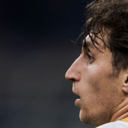
7 Agosto 2026
Il Genoa rifiuta un milione dal
Borussia Dortmund per il talento
Scaglione
7 Agosto 2026
Genoa, l’ex van ’t Schip riparte dalla
Nazionale: è il nuovo ct del
Kazakistan
7 Agosto 2026