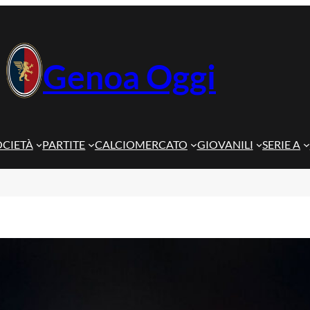
Genoa Oggi
OCIETÀ
PARTITE
CALCIOMERCATO
GIOVANILI
SERIE A