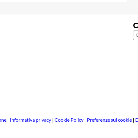
C
C
e
r
c
a
one
|
Informativa privacy
|
Cookie Policy
|
Preferenze sui cookie
|
D