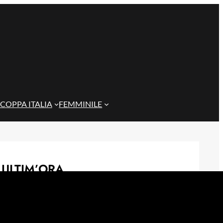
COPPA ITALIA
FEMMINILE
ULTIM’ORA
Genoa Women, buona la prima:
Cafferata decide il test contro il
Como