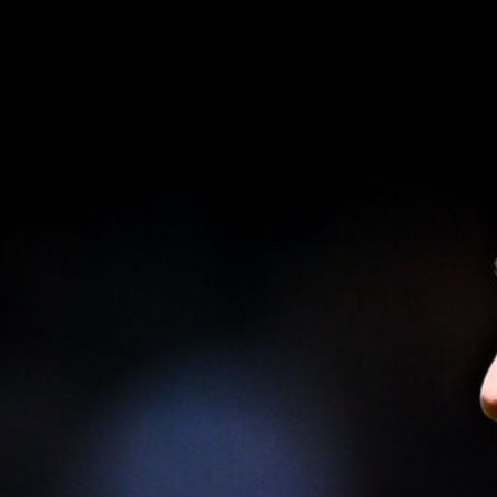
8 Agosto 2026
Genoa, idea Dallinga per l’attacco: la
chiave è un’operazione tra Bologna e
Fiorentina
7 Agosto 2026
Scaglione lascia il Genoa, il Borussia
Dortmund continua a puntare sui
talenti italiani
7 Agosto 2026