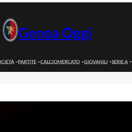
Genoa Oggi
OCIETÀ
PARTITE
CALCIOMERCATO
GIOVANILI
SERIE A