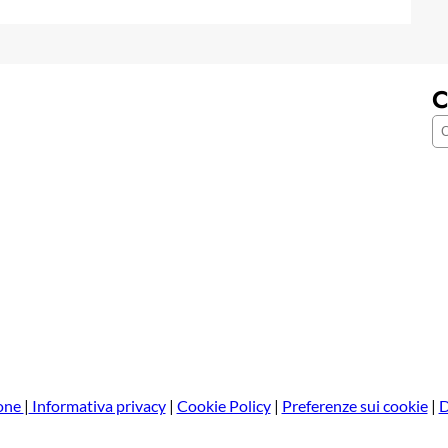
C
C
e
r
c
a
one
|
Informativa privacy
|
Cookie Policy
|
Preferenze sui cookie
|
D