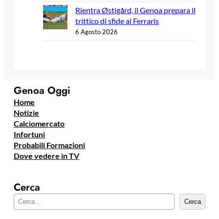
Rientra Østigård, il Genoa prepara il
trittico di sfide al Ferraris
6 Agosto 2026
Genoa Oggi
Home
Notizie
Calciomercato
Infortuni
Probabili Formazioni
Dove vedere in TV
Cerca
C
Cerca
e