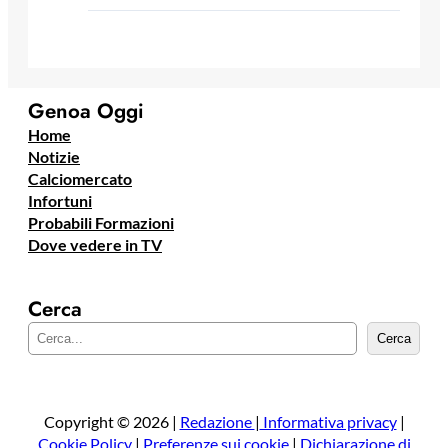
Genoa Oggi
Home
Notizie
Calciomercato
Infortuni
Probabili Formazioni
Dove vedere in TV
Cerca
C
Cerca
e
r
c
a
Copyright © 2026 |
Redazione
|
Informativa privacy
|
Cookie Policy
|
Preferenze sui cookie
|
Dichiarazione di