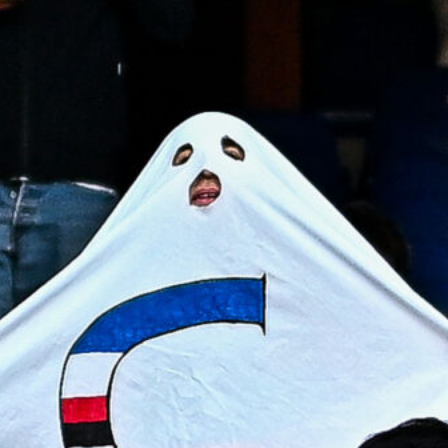
7 Agosto 2026
Scaglione lascia il Genoa, il Borussia
Dortmund continua a puntare sui
talenti italiani
7 Agosto 2026
Masini verso l’addio al Genoa, il
Frosinone offre 5 milioni per il
centrocampista
7 Agosto 2026