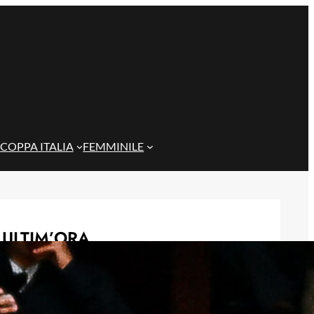
COPPA ITALIA
FEMMINILE
ULTIM’ORA
Genoa, idea Dallinga per l’attacco: la
chiave è un’operazione tra Bologna e
Fiorentina