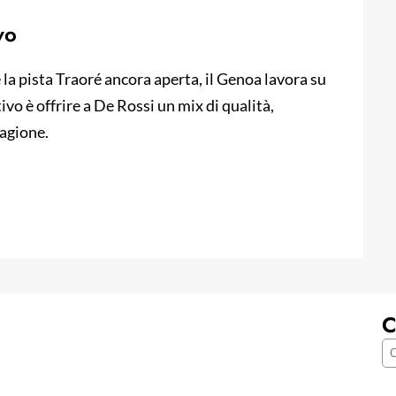
vo
 la pista Traoré ancora aperta, il Genoa lavora su
tivo è offrire a De Rossi un mix di qualità,
tagione.
C
C
e