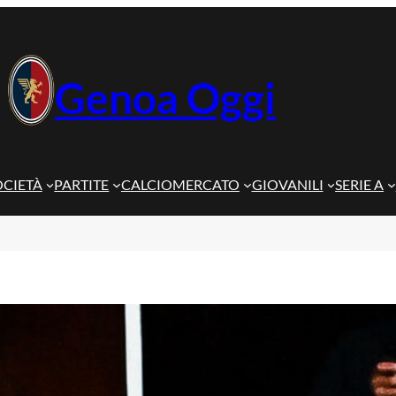
Genoa Oggi
OCIETÀ
PARTITE
CALCIOMERCATO
GIOVANILI
SERIE A