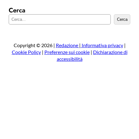
Cerca
C
Cerca
e
r
c
a
Copyright © 2026 |
Redazione
|
Informativa privacy
|
Cookie Policy
|
Preferenze sui cookie
|
Dichiarazione di
accessibilità