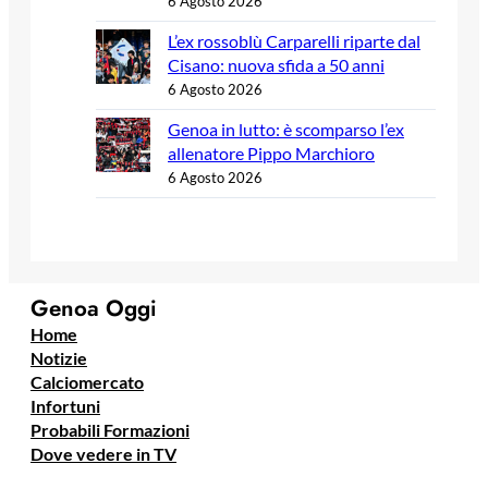
6 Agosto 2026
L’ex rossoblù Carparelli riparte dal
Cisano: nuova sfida a 50 anni
6 Agosto 2026
Genoa in lutto: è scomparso l’ex
allenatore Pippo Marchioro
6 Agosto 2026
Genoa Oggi
Home
Notizie
Calciomercato
Infortuni
Probabili Formazioni
Dove vedere in TV