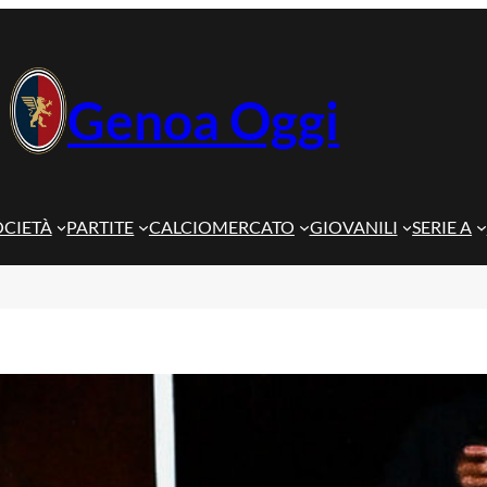
Genoa Oggi
OCIETÀ
PARTITE
CALCIOMERCATO
GIOVANILI
SERIE A