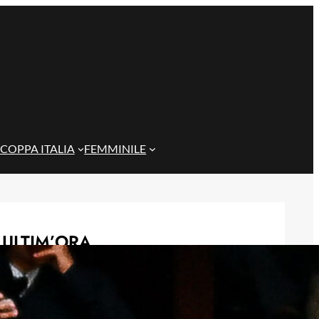
COPPA ITALIA
FEMMINILE
ULTIM’ORA
Genoa, l’ex van ’t Schip riparte dalla
Nazionale: è il nuovo ct del
Kazakistan