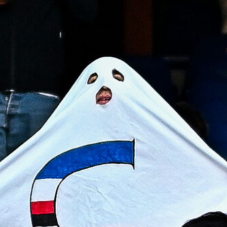
7 Agosto 2026
Corsa a tre per Piccoli, il Bologna
prova a superare il Genoa con
un’offerta definitiva
7 Agosto 2026
Sow è del Genoa, un centrocampista
da 4 milioni per De Rossi
7 Agosto 2026