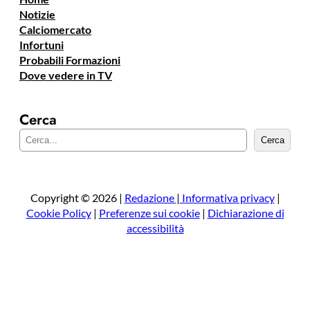
Notizie
Calciomercato
Infortuni
Probabili Formazioni
Dove vedere in TV
Cerca
C
Cerca
e
r
c
a
Copyright © 2026 |
Redazione
|
Informativa privacy
|
Cookie Policy
|
Preferenze sui cookie
|
Dichiarazione di
accessibilità