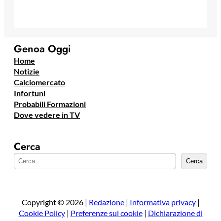
Genoa Oggi
Home
Notizie
Calciomercato
Infortuni
Probabili Formazioni
Dove vedere in TV
Cerca
C
Cerca
e
r
c
a
Copyright © 2026 |
Redazione
|
Informativa privacy
|
Cookie Policy
|
Preferenze sui cookie
|
Dichiarazione di