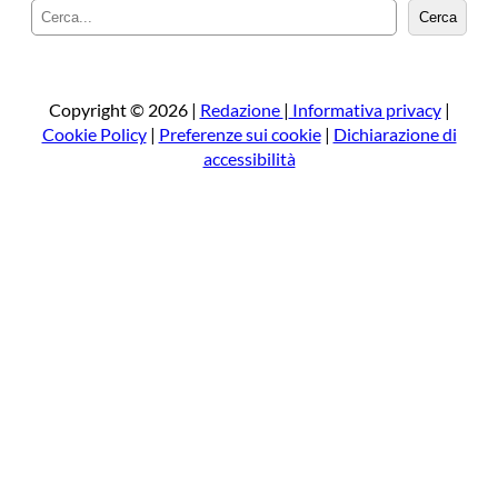
C
Cerca
e
r
c
a
Copyright © 2026 |
Redazione
|
Informativa privacy
|
Cookie Policy
|
Preferenze sui cookie
|
Dichiarazione di
accessibilità