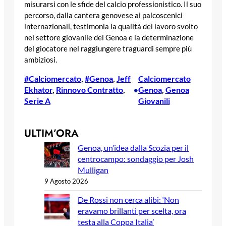
misurarsi con le sfide del calcio professionistico. Il suo
percorso, dalla cantera genovese ai palcoscenici
internazionali, testimonia la qualità del lavoro svolto
nel settore giovanile del Genoa e la determinazione
del giocatore nel raggiungere traguardi sempre più
ambiziosi.
#Calciomercato
, 
#Genoa
, 
Jeff
Calciomercato
Ekhator
, 
Rinnovo Contratto
, 
Genoa
, 
Genoa
•
Serie A
Giovanili
ULTIM’ORA
Genoa, un’idea dalla Scozia per il
centrocampo: sondaggio per Josh
Mulligan
9 Agosto 2026
De Rossi non cerca alibi: ‘Non
eravamo brillanti per scelta, ora
testa alla Coppa Italia’