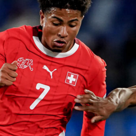
7 Agosto 2026
Il Genoa rifiuta un milione dal
Borussia Dortmund per il talento
Scaglione
7 Agosto 2026
Genoa, l’ex van ’t Schip riparte dalla
Nazionale: è il nuovo ct del
Kazakistan
7 Agosto 2026