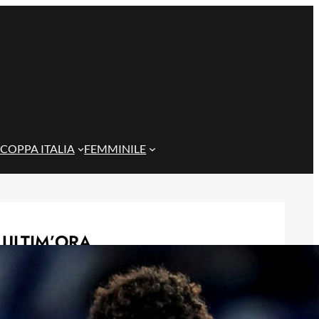
COPPA ITALIA
FEMMINILE
ULTIM’ORA
Masini verso l’addio al Genoa, il
Frosinone offre 5 milioni per il
centrocampista