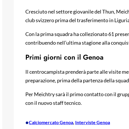
Cresciuto nel settore giovanile del Thun, Meich
club svizzero prima del trasferimento in Liguria
Con la prima squadra ha collezionato 61 presenz
contribuendo nell’ultima stagione alla conquist
Primi giorni con il Genoa
Il centrocampista prenderà parte alle visite medi
preparazione, prima della partenza della squadra
Per Meichtry sarà il primo contatto con il grupp
con il nuovo staff tecnico.
•
Calciomercato Genoa
, 
Interviste Genoa