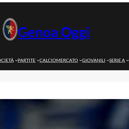
Genoa Oggi
OCIETÀ
PARTITE
CALCIOMERCATO
GIOVANILI
SERIE A