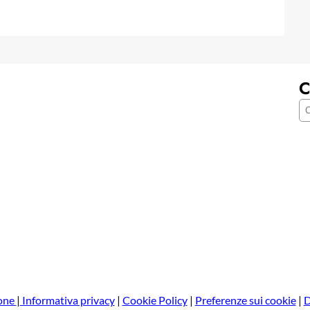
C
C
e
r
c
a
one
|
Informativa privacy
|
Cookie Policy
|
Preferenze sui cookie
|
D