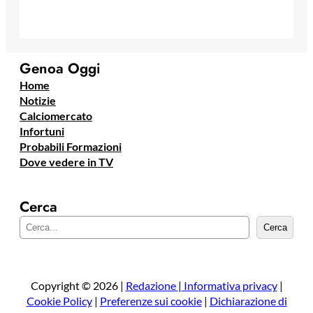
Genoa Oggi
Home
Notizie
Calciomercato
Infortuni
Probabili Formazioni
Dove vedere in TV
Cerca
C
Cerca
e
r
c
a
Copyright © 2026 |
Redazione
|
Informativa privacy
|
Cookie Policy
|
Preferenze sui cookie
|
Dichiarazione di