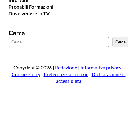
Probabili Formazioni
Dove vedere in TV
Cerca
C
Cerca
e
r
c
a
Copyright © 2026 |
Redazione
|
Informativa privacy
|
Cookie Policy
|
Preferenze sui cookie
|
Dichiarazione di
accessibilità