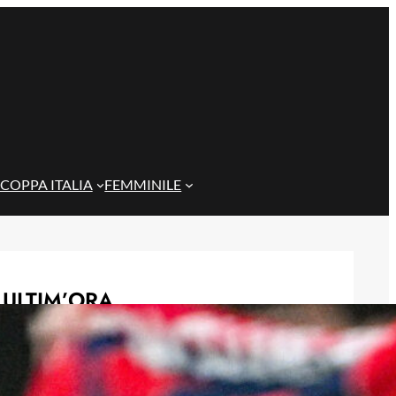
COPPA ITALIA
FEMMINILE
ULTIM’ORA
Rientra Østigård, il Genoa prepara il
trittico di sfide al Ferraris
6 Agosto 2026