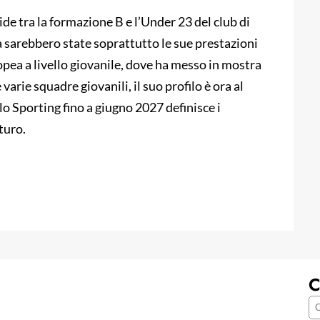
e tra la formazione B e l’Under 23 del club di
a sarebbero state soprattutto le sue prestazioni
ea a livello giovanile, dove ha messo in mostra
 varie squadre giovanili, il suo profilo è ora al
llo Sporting fino a giugno 2027 definisce i
turo.
C
C