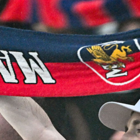
L’ex rossoblù Carparelli riparte dal
Cisano: nuova sfida a 50 anni
6 Agosto 2026
Genoa in lutto: è scomparso l’ex
allenatore Pippo Marchioro
6 Agosto 2026