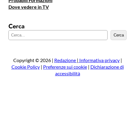
Probabili Formazioni
Dove vedere in TV
Cerca
C
Cerca
e
r
c
a
Copyright © 2026 |
Redazione
|
Informativa privacy
|
Cookie Policy
|
Preferenze sui cookie
|
Dichiarazione di
accessibilità