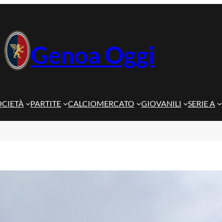
Genoa Oggi
OCIETÀ
PARTITE
CALCIOMERCATO
GIOVANILI
SERIE A