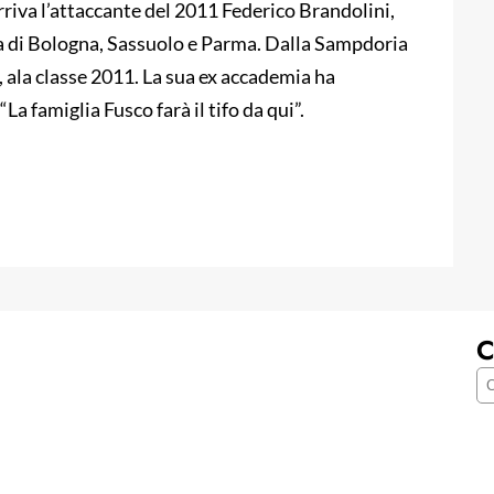
riva l’attaccante del 2011 Federico Brandolini,
za di Bologna, Sassuolo e Parma. Dalla Sampdoria
, ala classe 2011. La sua ex accademia ha
La famiglia Fusco farà il tifo da qui”.
C
C
e
r
c