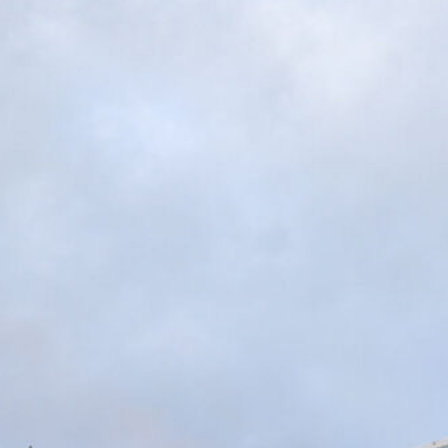
7 Agosto 2026
Scaglione lascia il Genoa, il Borussia
Dortmund continua a puntare sui
talenti italiani
7 Agosto 2026
Masini verso l’addio al Genoa, il
Frosinone offre 5 milioni per il
centrocampista
7 Agosto 2026