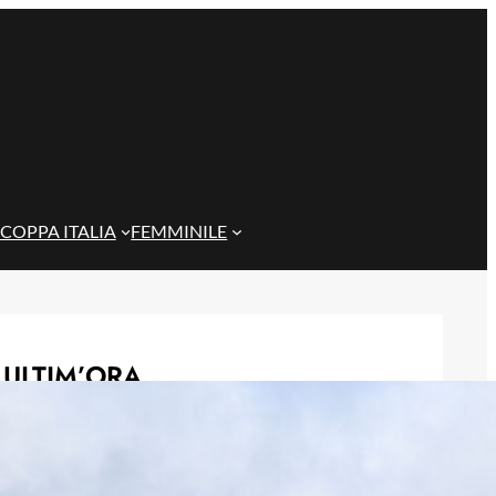
COPPA ITALIA
FEMMINILE
ULTIM’ORA
Genoa, idea Dallinga per l’attacco: la
chiave è un’operazione tra Bologna e
Fiorentina