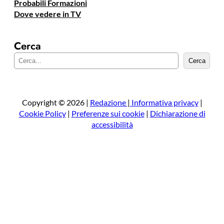
Probabili Formazioni
Dove vedere in TV
Cerca
C
Cerca
e
r
c
a
Copyright © 2026 |
Redazione
|
Informativa privacy
|
Cookie Policy
|
Preferenze sui cookie
|
Dichiarazione di
accessibilità