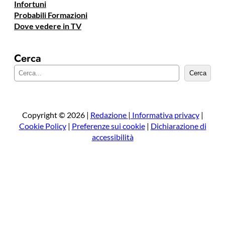
Infortuni
Probabili Formazioni
Dove vedere in TV
Cerca
C
Cerca
e
r
c
a
Copyright © 2026 |
Redazione
|
Informativa privacy
|
Cookie Policy
|
Preferenze sui cookie
|
Dichiarazione di
accessibilità