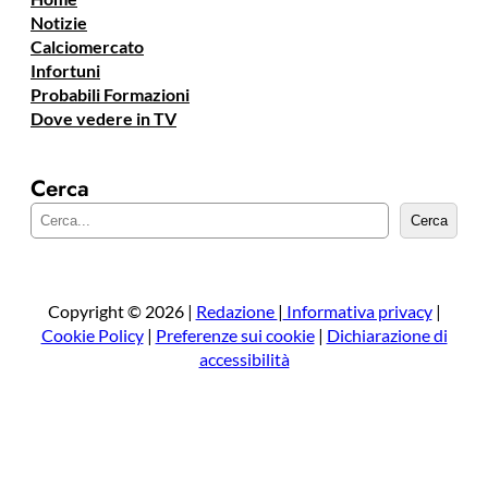
Notizie
Calciomercato
Infortuni
Probabili Formazioni
Dove vedere in TV
Cerca
C
Cerca
e
r
c
a
Copyright © 2026 |
Redazione
|
Informativa privacy
|
Cookie Policy
|
Preferenze sui cookie
|
Dichiarazione di
accessibilità