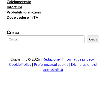
Calciomercato
Infortuni
Probabili Formazioni
Dove vedere in TV
Cerca
C
Cerca
e
r
c
a
Copyright © 2026 |
Redazione
|
Informativa privacy
|
Cookie Policy
|
Preferenze sui cookie
|
Dichiarazione di
accessibilità