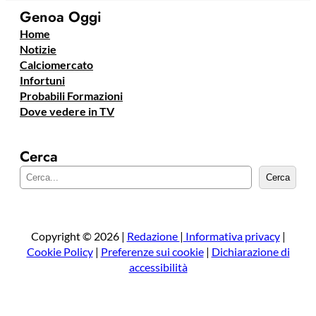
Genoa Oggi
Home
Notizie
Calciomercato
Infortuni
Probabili Formazioni
Dove vedere in TV
Cerca
C
Cerca
e
r
c
a
Copyright © 2026 |
Redazione
|
Informativa privacy
|
Cookie Policy
|
Preferenze sui cookie
|
Dichiarazione di
accessibilità