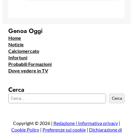
Genoa Oggi
Home
Notizie
Calciomercato
Infortuni
Probabili Formazioni
Dove vedere in TV
Cerca
C
Cerca
e
r
c
a
Copyright © 2026 |
Redazione
|
Informativa privacy
|
Cookie Policy
|
Preferenze sui cookie
|
Dichiarazione di