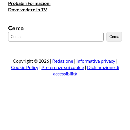
Probabili Formazioni
Dove vedere in TV
Cerca
C
Cerca
e
r
c
a
Copyright © 2026 |
Redazione
|
Informativa privacy
|
Cookie Policy
|
Preferenze sui cookie
|
Dichiarazione di
accessibilità