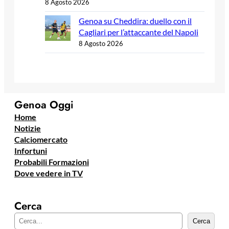
8 Agosto 2026
Genoa su Cheddira: duello con il
Cagliari per l’attaccante del Napoli
8 Agosto 2026
Genoa Oggi
Home
Notizie
Calciomercato
Infortuni
Probabili Formazioni
Dove vedere in TV
Cerca
C
Cerca
e