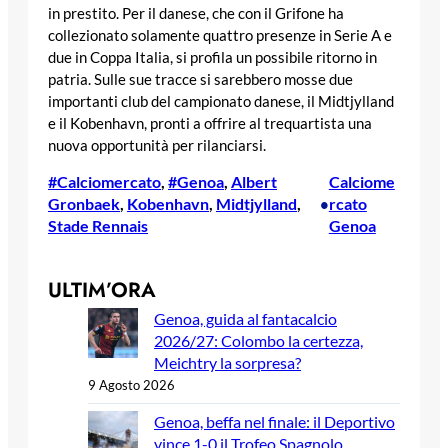
in prestito. Per il danese, che con il Grifone ha
collezionato solamente quattro presenze in Serie A e
due in Coppa Italia, si profila un possibile ritorno in
patria. Sulle sue tracce si sarebbero mosse due
importanti club del campionato danese, il Midtjylland
e il Kobenhavn, pronti a offrire al trequartista una
nuova opportunità per rilanciarsi.
#Calciomercato
, 
#Genoa
, 
Albert
Calciome
Gronbaek
, 
Kobenhavn
, 
Midtjylland
, 
rcato
•
Stade Rennais
Genoa
ULTIM’ORA
Genoa, guida al fantacalcio
2026/27: Colombo la certezza,
Meichtry la sorpresa?
9 Agosto 2026
Genoa, beffa nel finale: il Deportivo
vince 1-0 il Trofeo Spagnolo