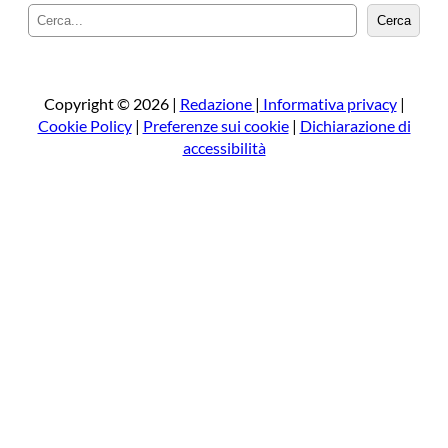
C
Cerca
e
r
c
a
Copyright © 2026 |
Redazione
|
Informativa privacy
|
Cookie Policy
|
Preferenze sui cookie
|
Dichiarazione di
accessibilità