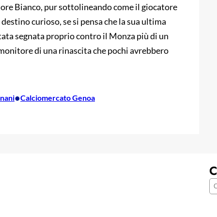
tore Bianco, pur sottolineando come il giocatore
 destino curioso, se si pensa che la sua ultima
stata segnata proprio contro il Monza più di un
monitore di una rinascita che pochi avrebbero
•
nani
Calciomercato Genoa
C
C
e
r