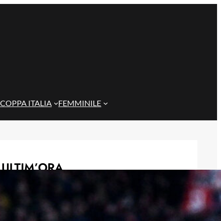
COPPA ITALIA
FEMMINILE
ULTIM’ORA
Genoa in lutto: è scomparso l’ex
allenatore Pippo Marchioro
6 Agosto 2026