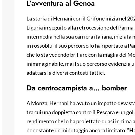
L’avventura al Genoa
La storia di Hernani con il Grifone inizia nel 2
Liguria in seguito alla retrocessione del Parm
intermedia nella sua carriera italiana, iniziata
in rossoblù, il suo percorso lo ha riportato a 
che lo sta vedendo brillare con la maglia del M
inimmaginabile, ma il suo percorso evidenzia un
adattarsi a diversi contesti tattici.
Da centrocampista a… bomber
A Monza, Hernani ha avuto un impatto devastante
tra cui una doppietta contro il Pescara e un gol
rendimento che lo ha proiettato quasi in cima a
nonostante un minutaggio ancora limitato. “
Ha