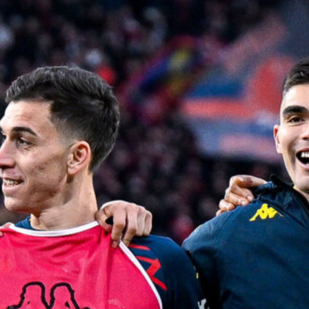
Ostiamare, Alberto De Rossi è il
nuovo presidente: Daniele mantiene
la proprietà del club
6 Agosto 2026
Genoa, condanna del Tribunale:
dovrà pagare 8 milioni di euro a
Preziosi
6 Agosto 2026