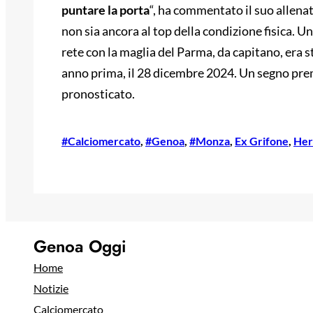
puntare la porta
“, ha commentato il suo allena
non sia ancora al top della condizione fisica. Un
rete con la maglia del Parma, da capitano, era 
anno prima, il 28 dicembre 2024. Un segno pre
pronosticato.
#Calciomercato
, 
#Genoa
, 
#Monza
, 
Ex Grifone
, 
Her
Genoa Oggi
Home
Notizie
Calciomercato