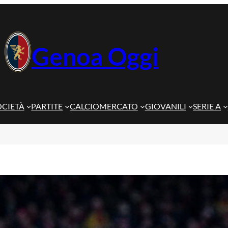
Genoa Oggi
OCIETÀ
PARTITE
CALCIOMERCATO
GIOVANILI
SERIE A