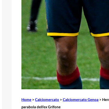
Home
>
Calciomercato
>
Calciomercato Genoa
>
Her
parabola dell’ex Grifone